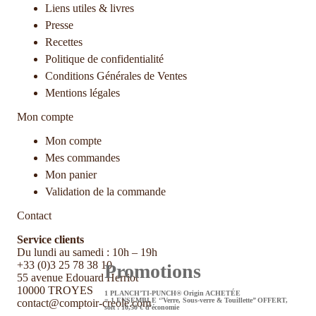
Liens utiles & livres
Presse
Recettes
Politique de confidentialité
Conditions Générales de Ventes
Mentions légales
Mon compte
Mon compte
Mes commandes
Mon panier
Validation de la commande
Contact
Service clients
Du lundi au samedi : 10h – 19h
+33 (0)3 25 78 38 10
Promotions
55 avenue Edouard Herriot
10000 TROYES
1 PLANCH’TI-PUNCH® Origin ACHETÉE
= 1 ENSEMBLE ‘’Verre, Sous-verre & Touillette’’ OFFERT,
contact@comptoir-creole.com
soit : 10,50 € d’économie