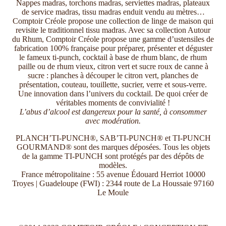
Nappes madras, torchons madras, serviettes madras, plateaux
de service madras, tissu madras enduit vendu au mètres…
Comptoir Créole propose une collection de linge de maison qui
revisite le traditionnel tissu madras. Avec sa collection Autour
du Rhum, Comptoir Créole propose une gamme d’ustensiles de
fabrication 100% française pour préparer, présenter et déguster
le fameux ti-punch, cocktail à base de rhum blanc, de rhum
paille ou de rhum vieux, citron vert et sucre roux de canne à
sucre : planches à découper le citron vert, planches de
présentation, couteau, touillette, sucrier, verre et sous-verre.
Une innovation dans l’univers du cocktail. De quoi créer de
véritables moments de convivialité !
L’abus d’alcool est dangereux pour la santé, à consommer
avec modération.
PLANCH’TI-PUNCH®, SAB’TI-PUNCH® et TI-PUNCH
GOURMAND® sont des marques déposées. Tous les objets
de la gamme TI-PUNCH sont protégés par des dépôts de
modèles.
France métropolitaine : 55 avenue Édouard Herriot 10000
Troyes | Guadeloupe (FWI) : 2344 route de La Houssaie 97160
Le Moule