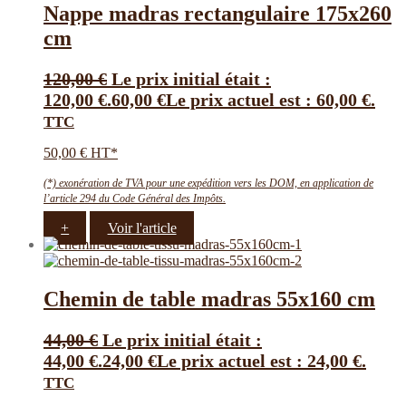
Nappe madras rectangulaire 175х260
cm
120,00
€
Le prix initial était :
120,00 €.
60,00
€
Le prix actuel est : 60,00 €.
TTC
50,00 € HT*
(*) exonération de TVA pour une expédition vers les DOM, en application de
l’article 294 du Code Général des Impôts.
+
Voir l'article
Chemin de table madras 55х160 cm
44,00
€
Le prix initial était :
44,00 €.
24,00
€
Le prix actuel est : 24,00 €.
TTC