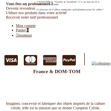
L’ENSEMBLE ‘’Sucrier & Touillette’’ 17 € au lieu de 22 €,
Vous êtes un professionnel ?
soit : 5 € d’économie
Devenir revendeur
Ci-dessous les 6 offres composées spécialement pour les soldes !
Utiliser nos produits dans votre activité
Recevoir notre tarif professionnel
Mon compte
Panier
0
boutique
France & DOM-TOM
Imaginer, concevoir et fabriquer des objets inspirés de la culture
créole, telle est la mission que se donne Comptoir Créole.