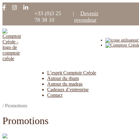
+33 (0)3 25
|
Devenir
78 38 10
revendeur
L’esprit Comptoir Créole
Autour du rhum
Autour du madras
Cadeaux d’entreprise
Contact
/
Promotions
Promotions