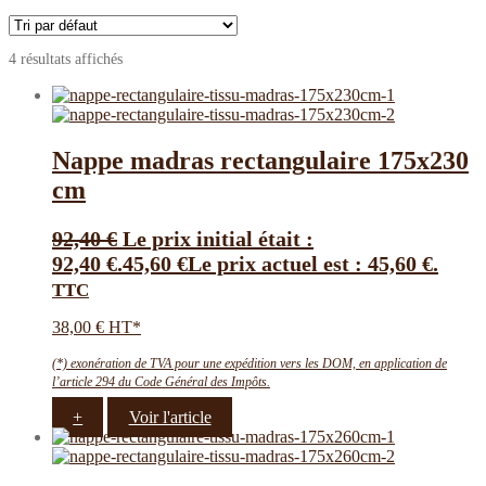
4 résultats affichés
Nappe madras rectangulaire 175х230
cm
92,40
€
Le prix initial était :
92,40 €.
45,60
€
Le prix actuel est : 45,60 €.
TTC
38,00 € HT*
(*) exonération de TVA pour une expédition vers les DOM, en application de
l’article 294 du Code Général des Impôts.
+
Voir l'article